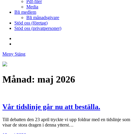
Pdf-filer
Media
Bli medlem
Bli månadsgivare
Stöd oss (företag)
Stöd oss (privatpersoner)
Facebook
Instagram
Meny
Stäng
Föreningen
Stoppa
Skadliga
Månad:
maj 2026
Utsläpp
Av
Miljögifter
Vår tidslinje går nu att beställa.
Till debatten den 23 april tryckte vi upp foldrar med en tidslinje som
visar de stora dragen i denna ytterst…