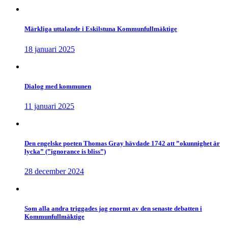
Märkliga uttalande i Eskilstuna Kommunfullmäktige
18 januari 2025
Dialog med kommunen
11 januari 2025
Den engelske poeten Thomas Gray hävdade 1742 att ”okunnighet är
lycka” (”ignorance is bliss”)
28 december 2024
Som alla andra triggades jag enormt av den senaste debatten i
Kommunfullmäktige