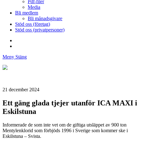
Pdf-filer
Media
Bli medlem
Bli månadsgivare
Stöd oss (företag)
Stöd oss (privatpersoner)
Facebook
Instagram
Meny
Stäng
Föreningen
Stoppa
Skadliga
Utsläpp
21 december 2024
Av
Miljögifter
Ett gäng glada tjejer utanför ICA MAXI i
Eskilstuna
Informerade de som inte vet om de giftiga utsläppet av 900 ton
Mentylenklorid som förbjöds 1996 i Sverige som kommer ske i
Eskilstuna – Svista.