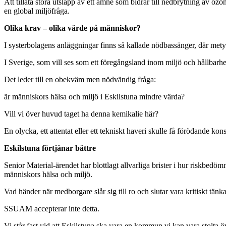
Att tillåta stora utsläpp av ett ämne som bidrar till nedbrytning av ozon
en global miljöfråga.
Olika krav – olika värde på människor?
I systerbolagens anläggningar finns så kallade nödbassänger, där metyl
I Sverige, som vill ses som ett föregångsland inom miljö och hållbarhet 
Det leder till en obekväm men nödvändig fråga:
är människors hälsa och miljö i Eskilstuna mindre värda?
Vill vi över huvud taget ha denna kemikalie här?
En olycka, ett attentat eller ett tekniskt haveri skulle få förödande ko
Eskilstuna förtjänar bättre
Senior Material-ärendet har blottlagt allvarliga brister i hur riskbe
människors hälsa och miljö.
Vad händer när medborgare slår sig till ro och slutar vara kritiskt tänka
SSUAM accepterar inte detta.
Vi står fast vid att Eskilstuna ska vara en kommun vi kan vara stolta öve