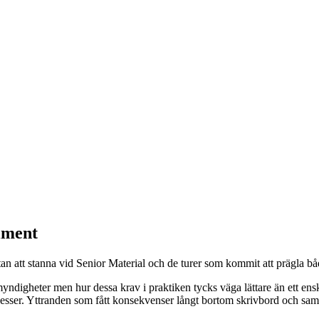
riment
tan att stanna vid Senior Material och de turer som kommit att prägla b
ndigheter men hur dessa krav i praktiken tycks väga lättare än ett enski
ocesser. Yttranden som fått konsekvenser långt bortom skrivbord och s