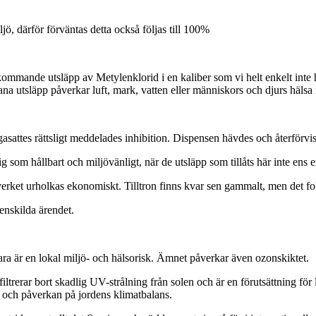
ö, därför förväntas detta också följas till 100%
 kommande utsläpp av Metylenklorid i en kaliber som vi helt enkelt inte 
ana utsläpp påverkar luft, mark, vatten eller människors och djurs hälsa 
gasattes rättsligt meddelades inhibition. Dispensen hävdes och återförvi
g som hållbart och miljövänligt, när de utsläpp som tillåts här inte ens ex
rket urholkas ekonomiskt. Tilltron finns kvar sen gammalt, men det folk
enskilda ärendet.
ara är en lokal miljö- och hälsorisk. Ämnet påverkar även ozonskiktet.
iltrerar bort skadlig UV-strålning från solen och är en förutsättning för
 och påverkan på jordens klimatbalans.