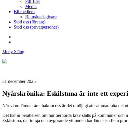
Pdf-filer
Media
Bli medlem
Bli månadsgivare
Stöd oss (företag)
Stöd oss (privatpersoner)
Facebook
Instagram
Meny
Stäng
Föreningen
Stoppa
Skadliga
Utsläpp
31 december 2025
Av
Miljögifter
Nyårskrönika: Eskilstuna är inte ett expe
När vi nu lämnar året bakom oss är det omöjligt att sammanfatta det u
Det här är berättelsen om hur oerhörda krav ställs på kommuner och my
Eskilstuna, där tunga och avgörande yttranden har lämnats i flera pr