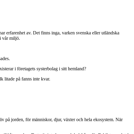
har erfarenhet av. Det finns inga, varken svenska eller utländska
i vår miljö.
sades.
isterar i företagets systerbolag i sitt hemland?
 litade på fanns inte kvar.
 liv på jorden, för människor, djur, växter och hela ekosystem. När