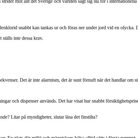
 strider mot allt det Sverige och världen sagt sig stå för i internationell
enklorid snabbt kan tankas ur och föras ner under jord vid en olycka. D
ställs inte dessa krav.
nsekvenser. Det är inte alarmism, det är sunt förnuft när det handlar om s
dömningar och dispenser används. Det har visat hur snabbt försiktighetsp
nde? Litar på myndigheter, slutar läsa det finstilta?
r. En plats där miljö och människors hälsa alltid sätts i första rummet, in