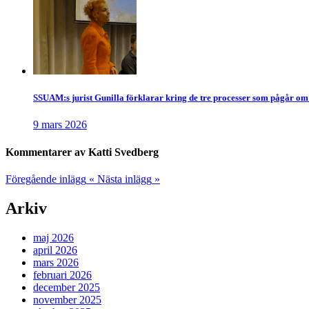
SSUAM:s jurist Gunilla förklarar kring de tre processer som pågår om 
9 mars 2026
Kommentarer av Katti Svedberg
Föregående inlägg
«
Nästa inlägg
»
Arkiv
maj 2026
april 2026
mars 2026
februari 2026
december 2025
november 2025