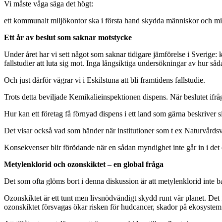
Vi måste våga säga det högt:
ett kommunalt miljökontor ska i första hand skydda människor och milj
Ett år av beslut som saknar motstycke
Under året har vi sett något som saknar tidigare jämförelse i Sverige:
fallstudier att luta sig mot. Inga långsiktiga undersökningar av hur såd
Och just därför vägrar vi i Eskilstuna att bli framtidens fallstudie.
Trots detta beviljade Kemikalieinspektionen dispens. När beslutet ifrå
Hur kan ett företag få förnyad dispens i ett land som gärna beskriver si
Det visar också vad som händer när institutioner som t ex Naturvårdsve
Konsekvenser blir förödande när en sådan myndighet inte går in i det 
Metylenklorid och ozonskiktet – en global fråga
Det som ofta glöms bort i denna diskussion är att metylenklorid inte b
Ozonskiktet är ett tunt men livsnödvändigt skydd runt vår planet. Det f
ozonskiktet försvagas ökar risken för hudcancer, skador på ekosystem