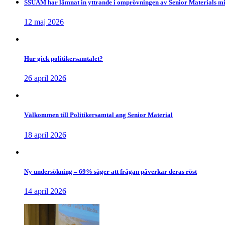
SSUAM har lämnat in yttrande i omprövningen av Senior Materials mil
12 maj 2026
Hur gick politikersamtalet?
26 april 2026
Välkommen till Politikersamtal ang Senior Material
18 april 2026
Ny undersökning – 69% säger att frågan påverkar deras röst
14 april 2026