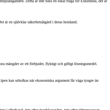
a miljöåtaganden. Detta är inte bara en lokal fråga för Eskilstuna, det är
et är en självklar säkerhetsåtgärd i deras hemland.
tora mängder av ett förbjudet, flyktigt och giftigt lösningsmedel.
rincipen kan urholkas när ekonomiska argument får väga tyngre än
te i efterhand, inte efter överklaganden, inte efter rättsprocesser.